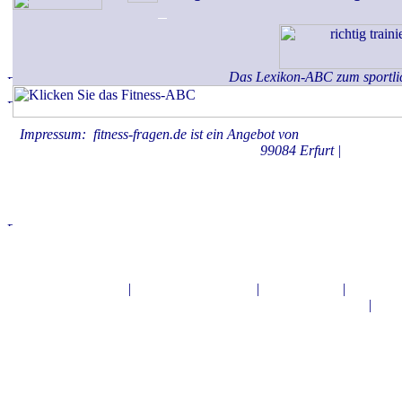
Das Lexikon-ABC zum sportli
Impressum: fitness-fragen.de ist ein Angebot von
KAHBOX.medie
99084 Erfurt |
Datenschu
INDEX-ESSEN.de
|
KlassikerStrasse.de
|
eBook-Hilfe
|
bahnhof-
kalender.de
|
TVc