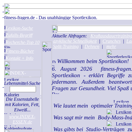
Lexikon-Suche
Zufalls-Begriff
Aktuelle Abfragen:
Kraftausdauertrainin
azyklische Schnelligkeit
|
Crunches
|
La
Recherche-Top 10
Split-Training
|
Dehnen
|
mehr
Fitness-Bücher
Kontakt + Info
Willkommen beim Sportlexikon!
6. August 2026
fitness-fragen
Sportlexikon - erklärt Begriffe 
jedermann. Außerdem beantwort
Lebensmittel-Suche
Fragen zur Gesundheit. Viel Spaß u
Die Essenstabelle
mit Kalorien, Fett,
Wie lautet mein
optimaler Traini
Eiweiß...
www.INDEX-
Was sagt mir mein
Body-Mass-In
ESSEN.de
Was gibts bei
Studio-Verträgen
zu