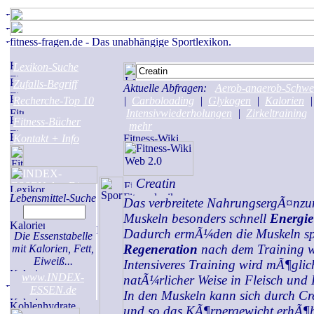
Lexikon-Suche
Zufalls-Begriff
Aktuelle Abfragen:
Aerob-anaerob-Schwe
Recherche-Top 10
|
Carboloading
|
Glykogen
|
Kalorien
|
Intensivwiederholungen
|
Zirkeltraining
Fitness-Bücher
mehr
Kontakt + Info
Creatin
Lebensmittel-Suche
Das verbreitete NahrungsergÃ¤nzun
Muskeln besonders schnell
Energie
Dadurch ermÃ¼den die Muskeln sp
Die Essenstabelle
Regeneration
nach dem Training wi
mit Kalorien, Fett,
Eiweiß...
Intensiveres Training wird mÃ¶glich
www.INDEX-
natÃ¼rlicher Weise in Fleisch und 
ESSEN.de
In den Muskeln kann sich durch Cr
und so das KÃ¶rpergewicht erhÃ¶