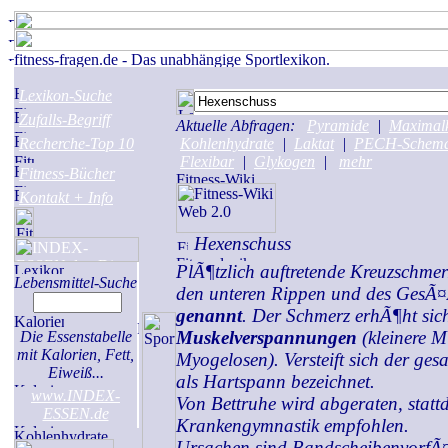
Lexikon-Suche
Zufalls-Begriff
Aktuelle Abfragen:
Pyramide
|
Maximalk
Recherche-Top 10
Kohlenhydrate
|
Laktat
|
PECH-Schem
Flexibar
|
Glykogen
|
mehr
Fitness-Bücher
Kontakt + Info
Hexenschuss
PlÃ¶tzlich auftretende Kreuzschmer
Lebensmittel-Suche
den unteren Rippen und des GesÃ
genannt
. Der Schmerz erhÃ¶ht sic
Muskelverspannungen
(kleinere M
Die Essenstabelle
mit Kalorien, Fett,
Myogelosen). Versteift sich der ge
Eiweiß...
als Hartspann bezeichnet.
www.INDEX-
Von Bettruhe wird abgeraten, statt
ESSEN.de
Krankengymnastik empfohlen.
Ursachen sind BandscheibenvorfÃ¤