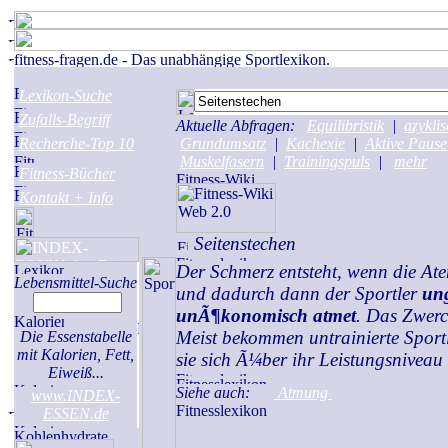
Lexikon-Suche
Zufalls-Begriff
Aktuelle Abfragen:
Equilibristik
|
azyklis
Recherche-Top 10
Grundumsatz
|
Kachexie
|
Aktive Pause
Muskelfasern
|
Trainingspuls
|
mehr
Fitness-Bücher
Kontakt + Info
Seitenstechen
Der Schmerz entsteht, wenn die A
Lebensmittel-Suche
und dadurch dann der Sportler
un
unÃ¶konomisch atmet
. Das Zwerc
Meist bekommen untrainierte Sportl
Die Essenstabelle
mit Kalorien, Fett,
sie sich Ã¼ber ihr Leistungsniveau
Eiweiß...
Siehe auch:
Atmung
www.INDEX-
ESSEN.de