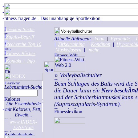
Lexikon-Suche
Zufalls-Begriff
Aktuelle Abfragen:
Yoga
|
Pyramide
|
L
Recherche-Top 10
|
Zirkeltraining
|
Kondition
|
Hypomobil
Muskelfasern
|
mehr
Fitness-Bücher
Kontakt + Info
Volleyballschulter
Beim Schlagen des Balls wird die Sc
Lebensmittel-Suche
die Dauer kann ein
Nerv beschÃ¤d
und der Schulterblattmuskel kann 
(Suprascapularis-Syndrom).
Die Essenstabelle
mit Kalorien, Fett,
Eiweiß...
www.INDEX-
ESSEN.de