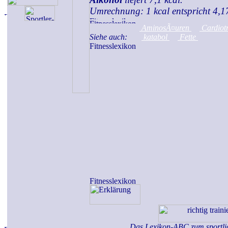
Umrechnung: 1 kcal entspricht 4,17
AminosÃ¤uren
Cardiot
Siehe auch:
katabol
Fette
Das Lexikon-ABC zum sportli