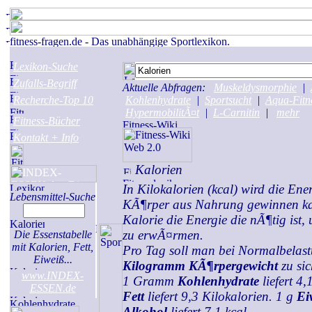
Lexikon-Suche
Zufalls-Begriff
Aktuelle Abfragen:
Muskeldysmorphie
|
Recherche-Top 10
Kohlenhydrate
|
Sportsucht
|
Aqua-Fitn
HypermobilitÃ¤t
|
L-Carnitin
|
mehr
Fitness-Bücher
Kontakt + Info
Kalorien
In Kilokalorien (kcal) wird die Ene
Lebensmittel-Suche
KÃ¶rper aus Nahrung gewinnen ka
Kalorie die Energie die nÃ¶tig ist
zu erwÃ¤rmen.
Die Essenstabelle
mit Kalorien, Fett,
Pro Tag soll man bei Normalbelas
Eiweiß...
Kilogramm KÃ¶rpergewicht
zu si
www.INDEX-
1 Gramm
Kohlenhydrate
liefert 4
ESSEN.de
Fett
liefert 9,3 Kilokalorien. 1 g
Ei
Alkohol
liefert 7,1 kcal.